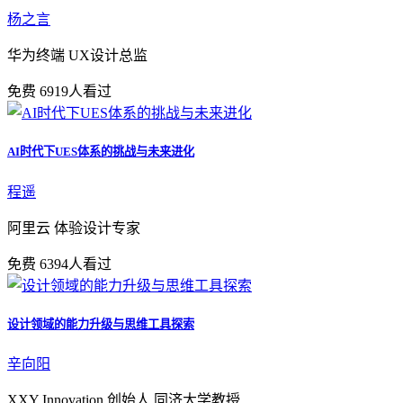
杨之言
华为终端 UX设计总监
免费
6919人看过
AI时代下UES体系的挑战与未来进化
程遥
阿里云 体验设计专家
免费
6394人看过
设计领域的能力升级与思维工具探索
辛向阳
XXY Innovation 创始人 同济大学教授