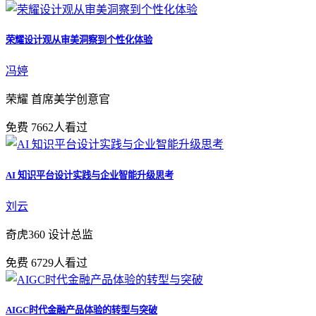
荣耀设计观从审美洞察到个性化体验
冯婷
荣耀 首席美学创意官
免费
7662人看过
AI 知识平台设计实践与企业智能升级思考
刘云
奇虎360 设计总监
免费
6729人看过
AIGC时代金融产品体验的转型与突破