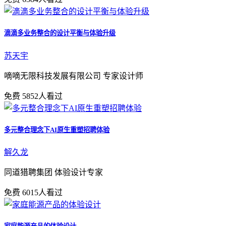
滴滴多业务整合的设计平衡与体验升级
苏天宇
嘀嘀无限科技发展有限公司 专家设计师
免费
5852人看过
多元整合理念下AI原生重塑招聘体验
解久龙
同道猎聘集团 体验设计专家
免费
6015人看过