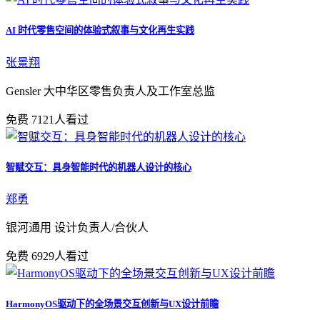
AI 时代零售空间的体验式叙事与文化再生实践
张景翔
Gensler 大中华区零售负责人及工作室总监
免费
7121人看过
智赋交互：具身智能时代的机器人设计的核心
郑勇
银河通用 设计负责人/合伙人
免费
6929人看过
HarmonyOS驱动下的全场景交互创新与UX设计前瞻