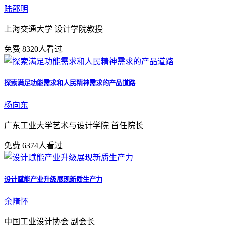
陆邵明
上海交通大学 设计学院教授
免费
8320人看过
探索满足功能需求和人民精神需求的产品道路
杨向东
广东工业大学艺术与设计学院 首任院长
免费
6374人看过
设计赋能产业升级展现新质生产力
余隋怀
中国工业设计协会 副会长