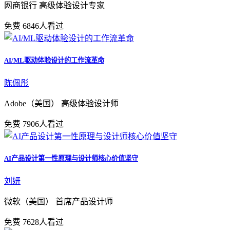
网商银行 高级体验设计专家
免费
6846人看过
AI/ML驱动体验设计的工作流革命
陈佩彤
Adobe（美国） 高级体验设计师
免费
7906人看过
AI产品设计第一性原理与设计师核心价值坚守
刘妍
微软（美国） 首席产品设计师
免费
7628人看过