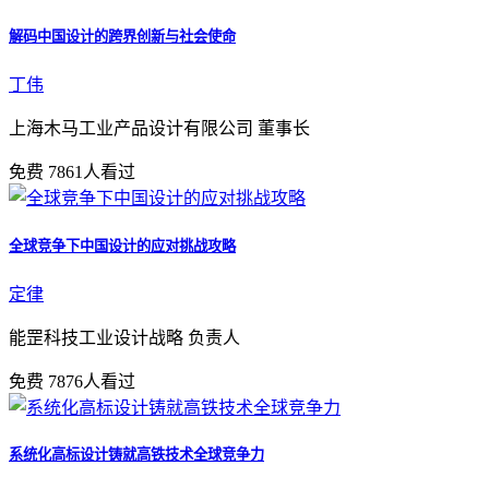
解码中国设计的跨界创新与社会使命
丁伟
上海木马工业产品设计有限公司 董事长
免费
7861人看过
全球竞争下中国设计的应对挑战攻略
定律
能罡科技工业设计战略 负责人
免费
7876人看过
系统化高标设计铸就高铁技术全球竞争力