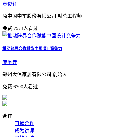
黄俊辉
原中国中车股份有限公司 副总工程师
免费
7573人看过
推动跨界合作赋能中国设计竞争力
庞学元
郑州大信家居有限公司 创始人
免费
6700人看过
合作
直播合作
成为讲师