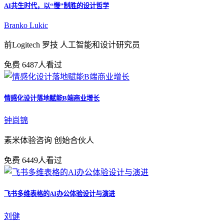
AI共生时代，以“慢”制胜的设计哲学
Branko Lukic
前Logitech 罗技 人工智能和设计研究员
免费
6487人看过
情感化设计落地赋能B端商业增长
钟尚锦
素米体验咨询 创始合伙人
免费
6449人看过
飞书多维表格的AI办公体验设计与演进
刘健