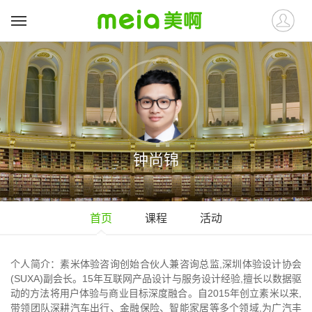
钟尚锦
首页
课程
活动
个人简介：素米体验咨询创始合伙人兼咨询总监,深圳体验设计协会
(SUXA)副会长。15年互联网产品设计与服务设计经验,擅长以数据驱
动的方法将用户体验与商业目标深度融合。自2015年创立素米以来,
带领团队深耕汽车出行、金融保险、智能家居等多个领域,为广汽丰