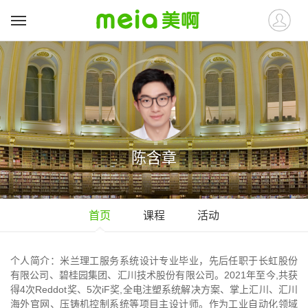
陈含章
首页
课程
活动
个人简介：米兰理工服务系统设计专业毕业，先后任职于长虹股份
有限公司、碧桂园集团、汇川技术股份有限公司。2021年至今,共获
得4次Reddot奖、5次iF奖,全电注塑系统解决方案、掌上汇川、汇川
海外官网、压铸机控制系统等项目主设计师。作为工业自动化领域