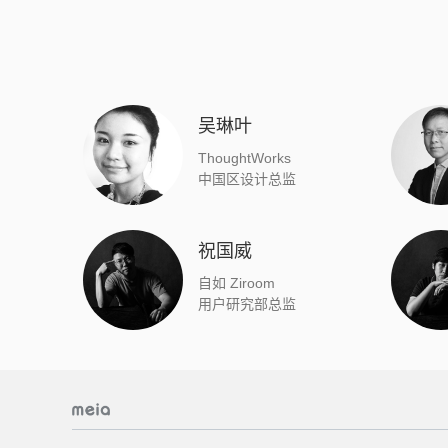
吴琳叶
ThoughtWorks
中国区设计总监
祝国威
自如 Ziroom
用户研究部总监