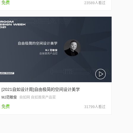
免费
23589人看过
[2021自如设计周]自由极简的空间设计美学
MJ范敏俊
自如网 自如首席产品官
免费
31799人看过