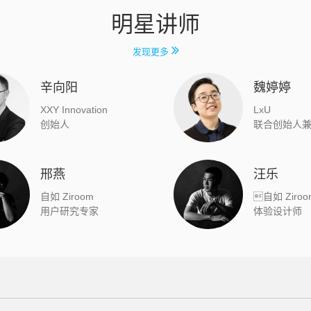
明星讲师
发现更多
辛向阳
魏婷婷
XXY Innovation
LxU
创始人
联合创始人
邢燕
汪乐
自如 Ziroom
自如 Ziroo
用户研究专家
体验设计师