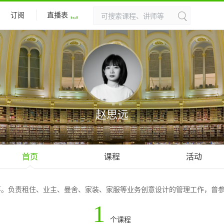
订阅
直播表
赵思远
首页
课程
活动
。负责租住、业主、曼舍、家装、家服等业务创意设计的管理工作，曾参
1
个课程