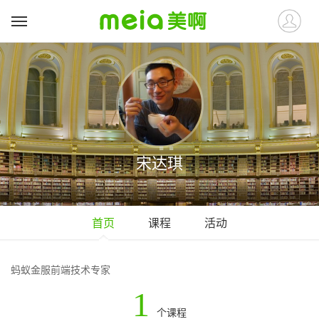
宋达琪
首页
课程
活动
蚂蚁金服前端技术专家
1
个课程