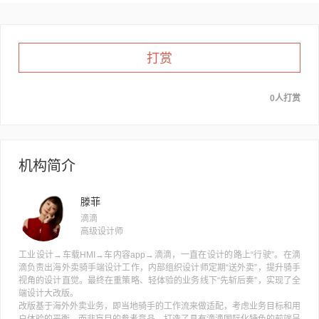
打赏
0人打赏
机构简介
滕菲
滴滴
高级设计师
工业设计→车载HMI→车内容app→滴滴，一直在设计的路上“行驶”。在滴
滴负责出海外卖骑手端设计工作，内部组织设计师定期“送外卖”，提升骑手
视角的设计直觉。最终在重策略、轻体验的业务线下“先斩后奏”，实现了全
端设计大改版。
改版基于海外外卖业务，即当地骑手的工作流来做适配，考虑业务目标和用
户体验的平衡，而非盲目的参考竞品。打造了具有滴滴国际化特色的前端呈