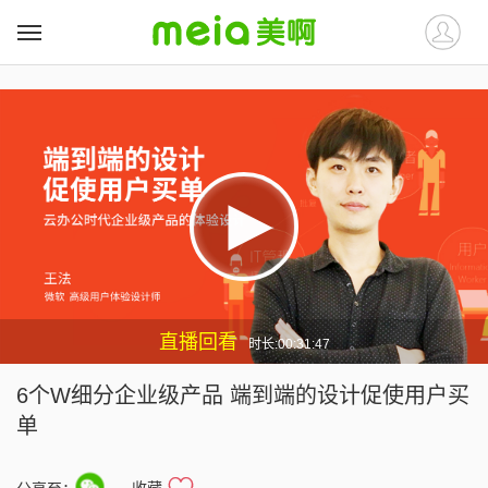
##
##
直播回看
时长:00:31:47
6个W细分企业级产品 端到端的设计促使用户买
单
收藏