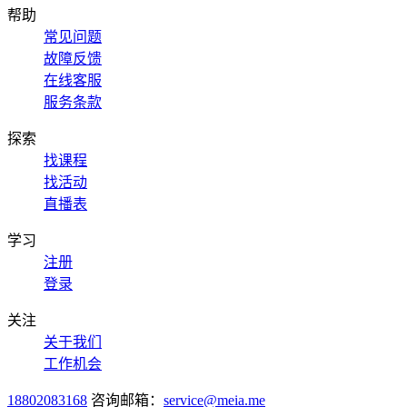
帮助
常见问题
故障反馈
在线客服
服务条款
探索
找课程
找活动
直播表
学习
注册
登录
关注
关于我们
工作机会
18802083168
咨询邮箱：
service@meia.me