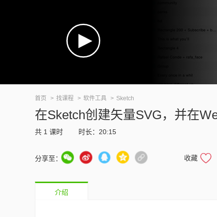
首页
找课程
软件工具
Sketch
在Sketch创建矢量SVG，并在
共
1
课时
时长：20:15
收藏
分享至：
介绍