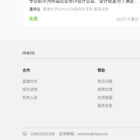
专访前华为终端云业务UI设计总监：设计就是为了满足用户需求
潘颀业
香港大学SPACE中国商业学院 客席讲师
免费
26377人看过
合作
帮助
直播合作
常见问题
成为讲师
故障反馈
机构入驻
在线客服
服务条款
18802083168
咨询邮箱：
service@meia.me