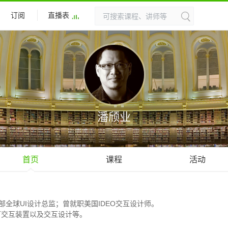
订阅
直播表
潘颀业
首页
课程
活动
华为终端云业务部全球UI设计总监；曾就职美国IDEO交互设计师。
可交互装置以及交互设计等。