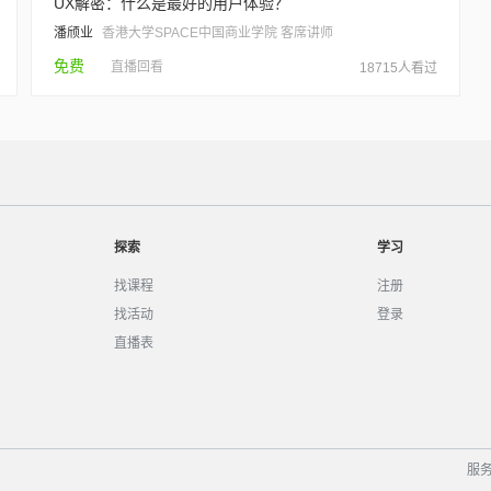
UX解密：什么是最好的用户体验？
潘颀业
香港大学SPACE中国商业学院 客席讲师
免费
直播回看
18715人看过
探索
学习
找课程
注册
找活动
登录
直播表
服