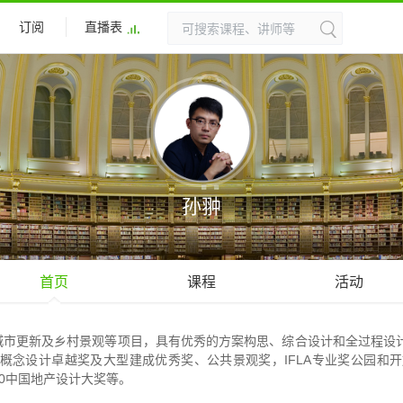
订阅
直播表
孙翀
首页
课程
活动
城市更新及乡村景观等项目，具有优秀的方案构思、综合设计和全过程设计
概念设计卓越奖及大型建成优秀奖、公共景观奖，IFLA专业奖公园和
20中国地产设计大奖等。