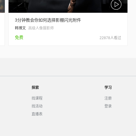
3分钟教会你如何选择影棚闪光附件
韩博文
高级人像摄影师
免费
22878人看过
探索
学习
找课程
注册
找活动
登录
直播表