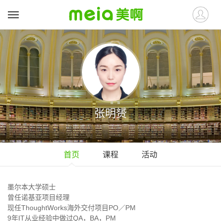
张明赟
首页
课程
活动
墨尔本大学硕士
曾任诺基亚项目经理
现任ThoughtWorks海外交付项目PO／PM
9年IT从业经验中做过QA，BA，PM