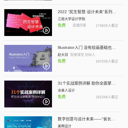
2022 “民生智慧·设计未来”系列学术论坛III：面向未来转型
江南大学设计学院
免费
直播回看
174826人看过
Illustrator入门 没有绘画基础也能绘图
赵大羽
智捷课堂 创始人
免费
167036人看过
31个实战案例详解 助你全面掌握电商海报设计
冰美人设计
免费
162348人看过
数字创意与设计未来——“省长杯”工业设计大赛获奖作品经验分享会
美啊设计