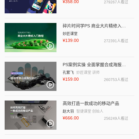
¥358.00
279267人看过
碎片时间学PS 商业大片精修入门教程
妙匠课堂
¥139.00
272391人看过
PS案例实操 全面掌握合成海报设计
孔繁飞
妙匠课堂 讲师
¥159.00
260753人看过
高效打造一款成功的移动产品
赵大羽
智捷课堂 创始人
¥666.00
256249人看过