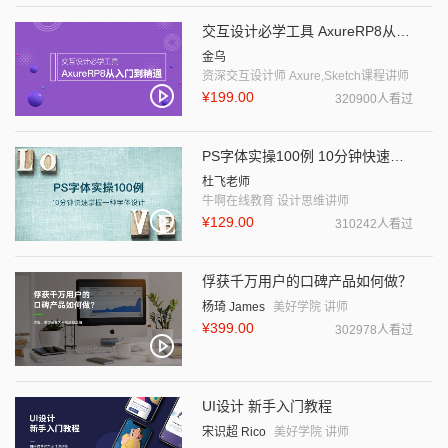
交互设计必学工具 AxureRP8从入门到精通
金乌
资深交互设计师 Axure,Sketch课程讲师
¥199.00
320900人看过
PS字体实操100例 10分钟快速掌握一种字体设计
杜飞老师
牛啊在线教育 设计思维讲师
¥129.00
310242人看过
俘获千万用户的口碑产品如何做？
杨琦 James
美好学院 讲师
¥399.00
302978人看过
UI设计 新手入门教程
宋识超 Rico
美好学院 讲师