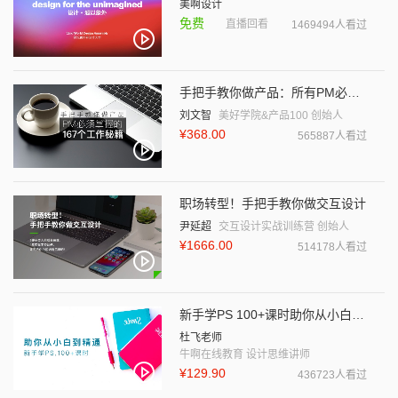
美啊设计
免费
直播回看
1469494人看过
手把手教你做产品：所有PM必须掌握的167个工作秘籍
刘文智
美好学院&产品100 创始人
¥368.00
565887人看过
职场转型！手把手教你做交互设计
尹延超
交互设计实战训练营 创始人
¥1666.00
514178人看过
新手学PS 100+课时助你从小白到精通
杜飞老师
牛啊在线教育 设计思维讲师
¥129.90
436723人看过