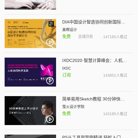
DIA中国设计智造协同创新国际学术研讨会
美啊设计
免费
直播回看
147165人看过
IXDC2020·智慧计算峰会：人机协同跨界互联
IXDC
订阅
143851人看过
简单易用Sketch教程 30分钟快速上手UI设计
萤火设计学院
免费
143185人看过
PS从工具到案例精讲 轻松入门UI设计师