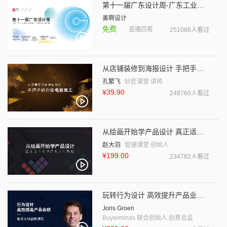
第十一届广东设计周-广东工业设计峰会
美啊设计
免费
直播回看
251088人看过
从店铺装修到海报设计 手把手教你做电商美工
孔繁飞
妙匠课堂 讲师
¥39.90
248760人看过
从绘画开始学产品设计 真正适合初学者的入门教程
赵大羽
智捷课堂 创始人
¥199.00
234782人看过
玩转行为设计 高效提升产品业绩（中文字幕）
Joris Groen
Buyerminds 联合创始人,创意总监