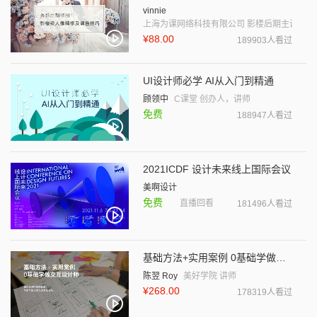
vinnie
上海为课网络科技有限公司 影楼后期主讲师
¥88.00
189903人看过
UI设计师必学 AI从入门到精通
顾领中
C课堂 创办人，讲师
免费
188947人看过
2021ICDF 设计未来线上国际会议
美啊设计
免费
直播回看
181496人看过
基础方法+实用案例 0基础学做交互设计师
陈翌 Roy
美好学院 讲师
¥268.00
178319人看过