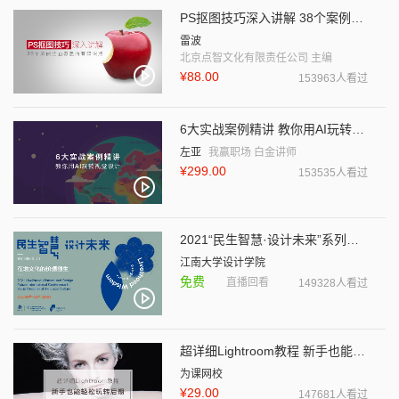
PS抠图技巧深入讲解 38个案例全面覆盖所有知识点
雷波
北京点智文化有限责任公司 主编
¥88.00
153963人看过
6大实战案例精讲 教你用AI玩转视觉设计
左亚
我赢职场 白金讲师
¥299.00
153535人看过
2021“民生智慧·设计未来”系列国际会议
江南大学设计学院
免费
直播回看
149328人看过
超详细Lightroom教程 新手也能轻松玩转后期
为课网校
¥29.00
147681人看过