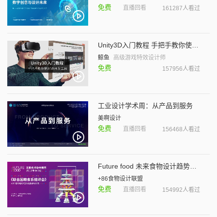
免费
直播回看
161287人看过
Unity3D入门教程 手把手教你使用VR开发工具
鲸鱼
高级游戏特效设计师
免费
157956人看过
工业设计学术周：从产品到服务
美啊设计
免费
直播回看
156468人看过
Future food 未来食物设计趋势系列沙龙
+86食物设计联盟
免费
直播回看
154992人看过