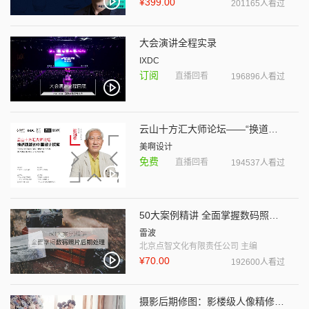
¥399.00
201165人看过
大会演讲全程实录
IXDC
订阅
直播回看
196896人看过
云山十方汇大师论坛——“换道超越”的中国设计探索
美啊设计
免费
直播回看
194537人看过
50大案例精讲 全面掌握数码照片后期处理
雷波
北京点智文化有限责任公司 主编
¥70.00
192600人看过
摄影后期修图：影楼级人像精修及调色技巧