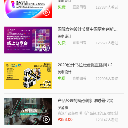
美啊设计
免费
直播回看
127334人看过
国际食物设计节暨中国厨房创新工作坊
美啊设计
免费
直播回看
126571人看过
2020设计马拉松虚拟直播间 / 2020 Design Marathon Live Jam
美啊设计
免费
直播回看
122996人看过
产品经理的5层修炼 课时最少实效最好的PM常备课
罗旭祥
资深产品经理 著《产品经理的五项修炼》
¥388.00
123147人看过