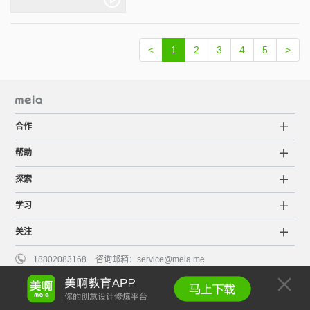
<
1
2
3
4
5
>
合作
帮助
探索
学习
关注
18802083168
咨询邮箱：
service@meia.me
粤ICP备15063798号
©2015-2022 Meia版权所有
服务条款
知识产权