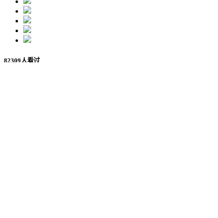
82309人看过
介绍
目录
一、活动时间
2023年5月13日 08:30-16:30
2023年5月14日 08:30-16:30
二、活动介绍
近八载，设计马拉松一直致力于为学校、教师、学生和行
Jam），涵盖设计教育、就业创业、学习深造及职场伦理四