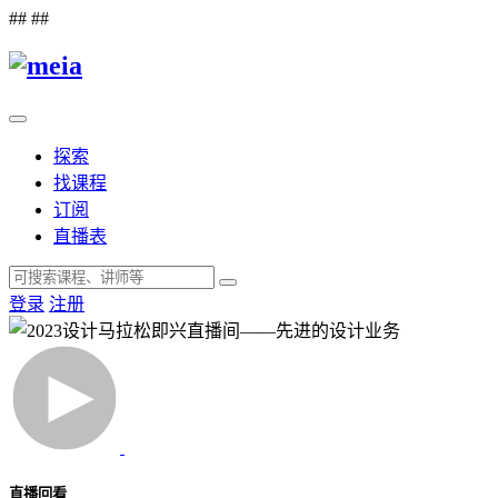
##
##
探索
找课程
订阅
直播表
登录
注册
直播回看