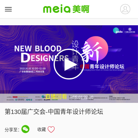
##
##
直播回看
时长:01:22:20
第130届广交会-中国青年设计师论坛
收藏
分享至：