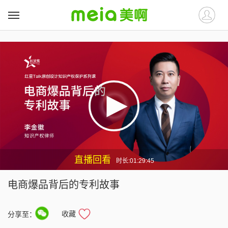
##
##
直播回看
时长:01:29:45
电商爆品背后的专利故事
收藏
分享至：