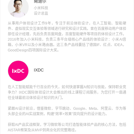
小米科技
设计总监
从事用户体验设计工作9年，专注于前沿体验设计，在人工智能、智能硬
件、虚拟现实交互体验等领域进行研究和设计实践。曾在百度移动用户体验
部任设计经理，先后负责百度网盘，百度智能硬件等项目的体验设计工作。
2016年加入小米科技，负责三条平台级核心产品线的体验设计：小米AI音
箱，小米VR以及小米路由器。这三条产品线囊括了德国IF、红点、IDEA，
GoodDesign四项国际设计大奖。
IXDC
在人工智能赋能千行百业的今天，如何快速掌握AI知识与技能，保持职业竞
争力？IXDC国际体验设计大会推出的线上课程订阅服务，为您打开一扇通
往全球最前沿体验设计知识的大门。
紧跟AI设计前沿，借鉴微软、字节跳动、Google、Meta、阿里云、华为等
头部企业的AI实战案例，构建“效率+效果”双向提升的设计能力。
获取AI产品实战框架，学习微软等公司打造智能体验产品的核心方法，包括
AISTAR框架及从MVP到商业化的完整路径。