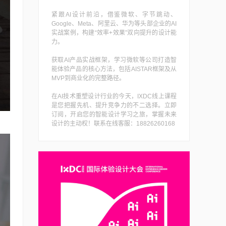
紧跟AI设计前沿，借鉴微软、字节跳动、
Google、Meta、阿里云、华为等头部企业的AI
实战案例，构建“效率+效果”双向提升的设计能
力。
获取AI产品实战框架，学习微软等公司打造智
能体验产品的核心方法，包括AISTAR框架及从
MVP到商业化的完整路径。
在AI技术重塑设计行业的今天，IXDC线上课程
是您把握先机、提升竞争力的不二选择。立即
订阅，开启您的智能设计学习之旅，掌握未来
设计的主动权！联系在线客服：18826260168