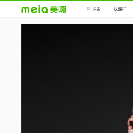
##
##
探索
找课程