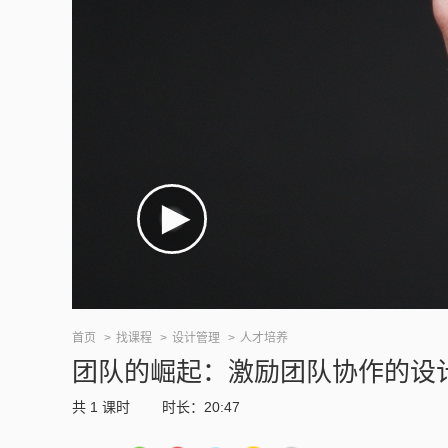
首页
找课程
设计管理
人才培养
团队的崛起：激励团队协作的设
共
1
课时
时长：20:47