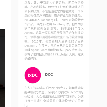
总裁，致力于帮助人们更好地共同工作的经
验、产品和服务。他致力于让用户体验让人们
停下来欣赏，不管是通过它的存在或者一个简
单的授权用户界面来让用户停止欣赏的体验。
2004年加入 Tandberg 时，Torkel 开始设计合
作产品。 当思科收购 Tandberg 时，他帮助创
建了思科的新设计语言。 他于2014年加入
Acano，这是一家总部位于英国的合作创业公
司，领导着应用程序和会议室产品的设计和营
销。 2016年，他重新加入思科收购了思科
(Acano) ，在那里，他将自己的设计思维带到
思科 Spark Board 和新的思科 Spark 应用中，
获得了他的团队的第19个红点设计大奖，这次
是最好的。
IXDC
在人工智能赋能千行百业的今天，如何快速掌
握AI知识与技能，保持职业竞争力？IXDC国际
体验设计大会推出的线上课程订阅服务，为您
打开一扇通往全球最前沿体验设计知识的大
门。