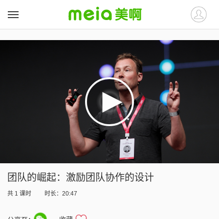
##
##
团队的崛起：激励团队协作的设计
共
1
课时
时长：20:47