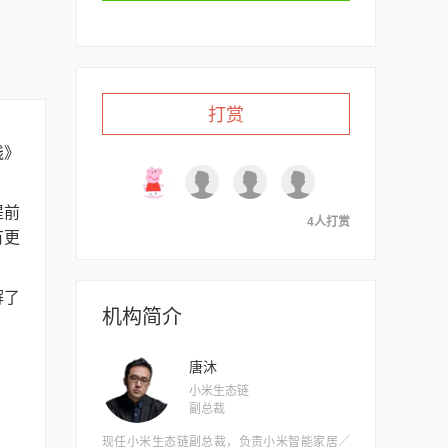
打赏
践》
提前
4人打赏
有更
解了
机构简介
唐沐
小米生态链
副总裁
现任小米生态链副总裁，负责小米智能家居／