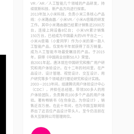
VR／AR／人工智能几个领域的产品研发，持
续就新科技、新产品方向进行探索。
2013年加入小米科技，负责小米三条核心产品
线：小米路由器／小米VR／小米AI音箱的研发
工作。其中小米路由器已经累计销售近2000万
台，连接上网设备8亿台； 小米VR累计销售
150万台，已经成为中国最大的VR平台之一；
小米AI音箱（小爱同学）作为小米的第一款人
工智能产品，仅发布半年就获得了百万销量，
成为人工智能市场最受瞩目的产品。于2015
年，获得《中国商业创新50人》荣誉。
自2001年起，唐沐就在中国研究和推广用户研
究和用户体验设计。在十二年的时间里，在产
品设计、设计管理、视觉设计、交互设计、用
户研究等多个领域进行理论研究和设计实践。
2003－2013年间，组建腾讯用户体验设计中心
（CDC），并担任总经理。带领300多人的用
户体验团队，负责腾讯100多个产品的用户体
验。著有畅销书《在你身边，为你设计》，销
售近百万册。在此十年间，也为中国互联网培
养出了近百位产品设计带头人，至今仍活跃在
各大互联网公司管理岗位。