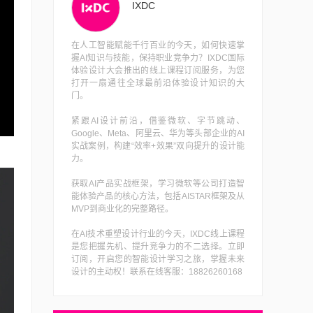
IXDC
在人工智能赋能千行百业的今天，如何快速掌
握AI知识与技能，保持职业竞争力？IXDC国际
体验设计大会推出的线上课程订阅服务，为您
打开一扇通往全球最前沿体验设计知识的大
门。
紧跟AI设计前沿，借鉴微软、字节跳动、
Google、Meta、阿里云、华为等头部企业的AI
实战案例，构建“效率+效果”双向提升的设计能
力。
获取AI产品实战框架，学习微软等公司打造智
能体验产品的核心方法，包括AISTAR框架及从
MVP到商业化的完整路径。
在AI技术重塑设计行业的今天，IXDC线上课程
是您把握先机、提升竞争力的不二选择。立即
订阅，开启您的智能设计学习之旅，掌握未来
设计的主动权！联系在线客服：18826260168