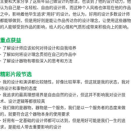
主要和大家分享了这些年自己做设计的想法，也谈到了他的设计动力，他
认为自己是一名轻松、自由的设计师，而这种个人风格也体现在他的作品
之中，影响着他毕生追求“用好”的设计。他认为，好用的设计多数设计师
都能够做到，但是用好则是能让作品传达你的设计理念，让使用这些器物
的人能够受到作品的影响，给人的心情和气质形成带来积极向上的影响。
重点获益
·
了解设计师应该如何对待设计和自我培养
·
了解如何将设计理念贯彻在自己的作品中
·
了解设计器物有哪些深入的思考和方法
精彩片段节选
·
我的设计和演讲都比较随性，好像比较草率，但这就是我的状态，我对
待设计和事物的态度
·
我追求的最高理想境界是自由自然的设计，但这并不影响我对设计技
术、设计逻辑等都很较真
·
我们做的是器物，器物是一个服务，我们是以一个服务者的态度来做
的，就要符合这个器物本身的使用要求
·
好用有一定基础的设计师都可以达到，但是用好可能是我们一生的追
求，是能给人带去重要影响的设计