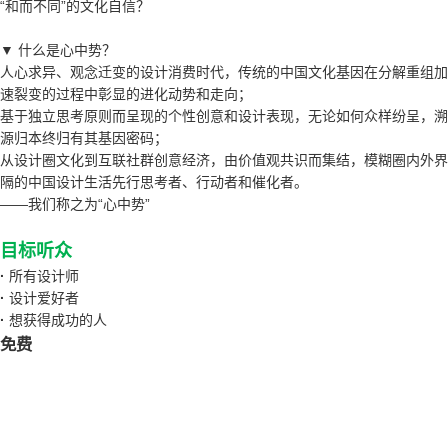
“和而不同”的文化自信？
▼
什么是心中势？
人心求异、观念迁变的设计消费时代，传统的中国文化基因在分解重组加
速裂变的过程中彰显的进化动势和走向；
基于独立思考原则而呈现的个性创意和设计表现，无论如何众样纷呈，溯
源归本终归有其基因密码；
从设计圈文化到互联社群创意经济，由价值观共识而集结，模糊圈内外界
隔的中国设计生活先行思考者、行动者和催化者。
——我们称之为“心中势”
目标听众
·
所有设计师
·
设计爱好者
·
想获得成功的人
免费