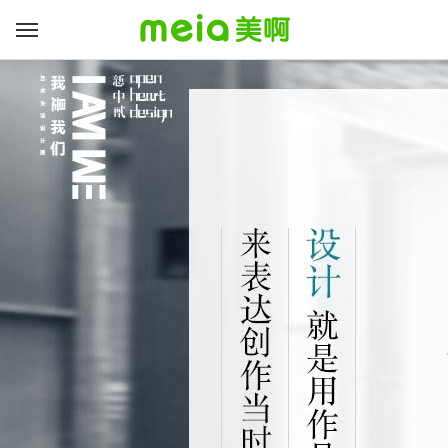
##
##