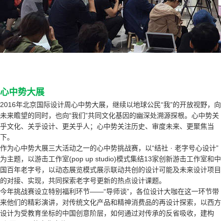
心中势大展
2016年北京国际设计周心中势大展，继续以地球公民“我”的开放视野，向
未来瞻望的同时，也向“我们”共同文化基因的幽深处溯源探根。心中势关
乎文化、关乎设计、更关乎人；心中势关注历史、审度未来、更聚焦当
下。
作为心中势大展三大活动之一的心中势挑战赛，以“结社 · 老字号心设计”
为主题，以游击工作室(pop up studio)模式集结13家创新游击工作室和中
国百年老字号，以动态展览模式展示联动共创的设计可能及未来设计项目
的对接、实现，共同探索老字号更新的热点设计课题。
今年挑战赛设立特别福利环节——“导师谈”，各位设计大咖在这一环节带
来他们的精彩演讲，对传统文化产品和精神消费品的再设计探索，以西方
设计为受教育坐标的中国创意阶层，如何通过对传承的反省吸收，建构