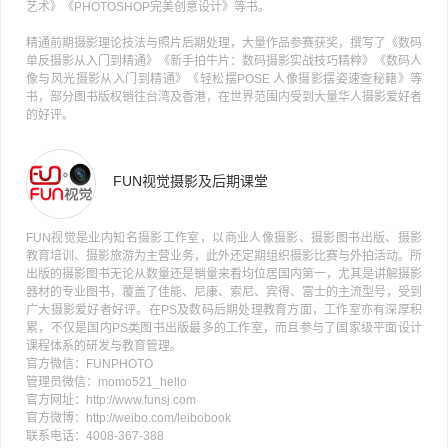
艺术》《PHOTOSHOP完美创意设计》等书。
精通前期摄影理论技法与照片后期处理，大量作品参赛获奖，撰写了《数码
单反摄影从入门到精通》《新手拍牛片：数码摄影实战技巧精粹》《数码人
像与风光摄影从入门到精通》《轻松摆POSE 人像摄影摆姿速查秘籍》等
书，部分图书版权销往台湾及香港，在世界范围内受到大量华人摄影爱好者
的好评。
FUN视觉摄影及后期课堂
FUN视觉是业内知名摄影工作室，以商业人像摄影、摄影图书出版、摄影
教育培训、摄影旅游为主营业务，此外还定期组织摄影比赛与外拍活动。所
出版的摄影图书无论从数量还是销量来看均位居国内第一，尤其是讲解摄影
器材的专业图书，覆盖了佳能、尼康、索尼、宾得、富士的主流型号，受到
广大摄影爱好者好评。在PS及数码后期处理教育方面，工作室亦有深厚积
累，不仅是国内PS类图书出版最多的工作室，而且参与了国家级平面设计
课程体系的研发与教育管理。
官方微信：FUNPHOTO
管理员微信：momo521_hello
官方网址：http://www.funsj.com
官方微博：http://weibo.com/leibobook
联系电话：4008-367-388