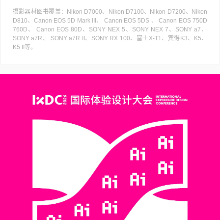
摄影器材图书覆盖：Nikon D7000、Nikon D7100、Nikon D7200、Nikon
D810、Canon EOS 5D Mark III、 Canon EOS 5DS 、 Canon EOS 750D
760D、 Canon EOS 80D、SONY NEX 5、SONY NEX 7、SONY a7、
SONY a7R、 SONY a7R II、SONY RX 100、富士X-T1、宾得K3、K5、
K5 II等。