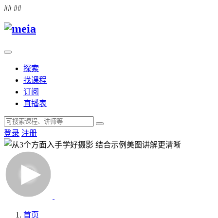
##
##
探索
找课程
订阅
直播表
登录
注册
首页