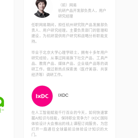
（前）网易
杭研产品开发部负责人，用户
研究经理
任职网易期间，担任杭州研究院产品发展部负
责人、用户研究经理。主要负责部门的管理和
建设，为杭研提供用户研究和战略分析职能支
持。
毕业于北京大学心理学硕士，拥有十多年用户
研究经验，从事过网易旗下社交产品、工具产
品、教育产品、媒体产品、企业级产品等的调
研工作，做过新热点探索类（医疗美容、共享
经济等）调研工作。
IXDC
在人工智能赋能千行百业的今天，如何快速掌
握AI知识与技能，保持职业竞争力？IXDC国际
体验设计大会推出的线上课程订阅服务，为您
打开一扇通往全球最前沿体验设计知识的大
门。