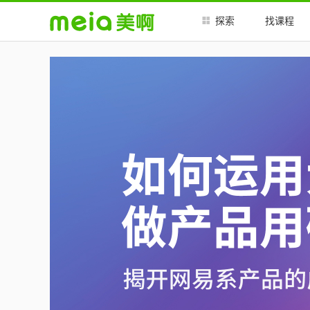
##
##
探索
找课程