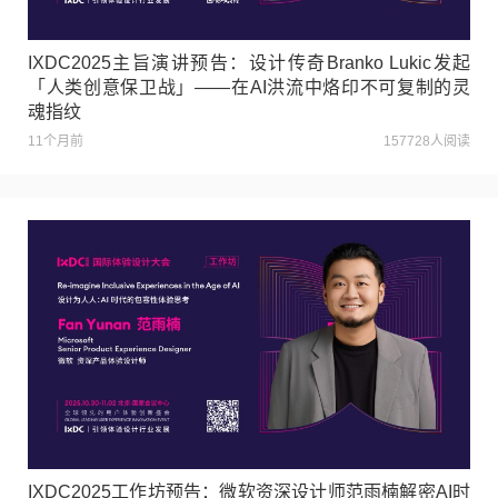
IXDC2025主旨演讲预告：设计传奇Branko Lukic发起
「人类创意保卫战」——在AI洪流中烙印不可复制的灵
魂指纹
11个月前
157728人阅读
IXDC2025工作坊预告：微软资深设计师范雨楠解密AI时