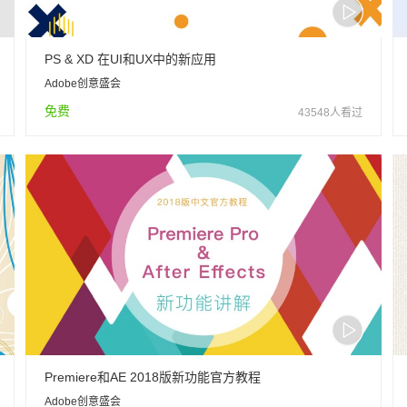
PS & XD 在UI和UX中的新应用
Adobe创意盛会
免费
43548人看过
Premiere和AE 2018版新功能官方教程
Adobe创意盛会