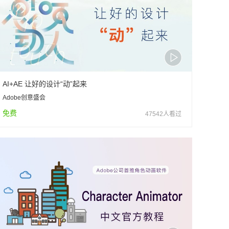
AI+AE 让好的设计“动”起来
Adobe创意盛会
免费
47542人看过