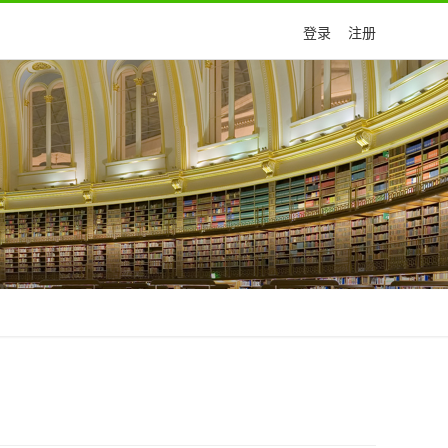
登录
注册