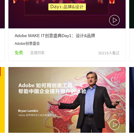
Adobe MAKE IT创意盛典Day1：设计&品牌
Adobe创意盛会
免费
直播回看
30219人看过