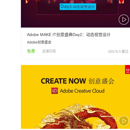
Adobe MAKE IT创意盛典Day2：动态视觉设计
Adobe创意盛会
免费
直播回看
30076人看过