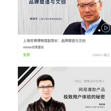
上海世博博物馆副馆长：品牌塑造与文创
Adobe创意盛会
免费
25869人看过