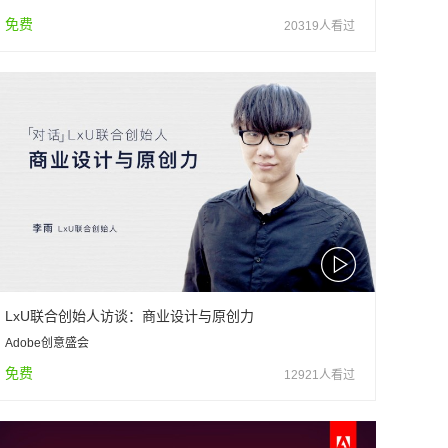
免费
20319人看过
LxU联合创始人访谈：商业设计与原创力
Adobe创意盛会
免费
12921人看过