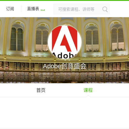
订阅
直播表
Adobe创意盛会
首页
课程