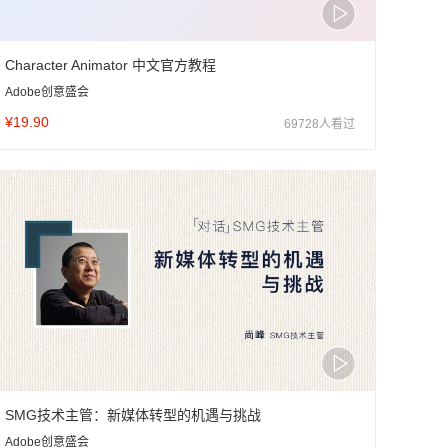
Character Animator 中文官方教程
Adobe创意盛会
¥19.90
69728人看过
SMG技术主管：新媒体转型的机遇与挑战
Adobe创意盛会