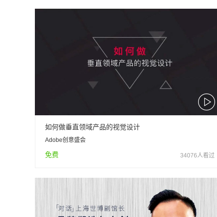
如何做垂直领域产品的视觉设计
Adobe创意盛会
免费
34076人看过