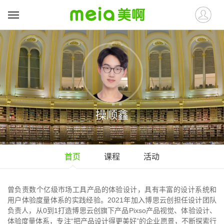
操顺鑫
首页
课程
活动
曾负责数个亿级市场工具产品的体验设计，具有丰富的设计系统和
用户体验度量体系的实践经验。2021年加入博思云创担任设计团队
负责人，从0到1打造博思云创旗下产品Pixso产品视觉、体验设计、
体验度量体系，专注“把产品设计得更美好”的企业愿景，不断探索行