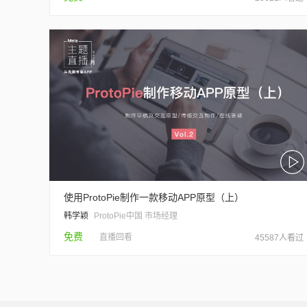
使用ProtoPie制作一款移动APP原型（上）
韩学颖
ProtoPie中国 市场经理
免费
直播回看
45587人看过