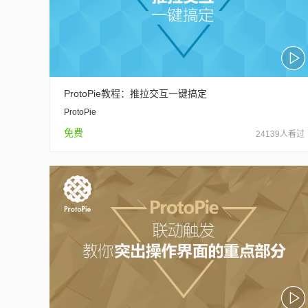
ProtoPie教程：推拉交互一键搞定
ProtoPie
免费
24139人看过