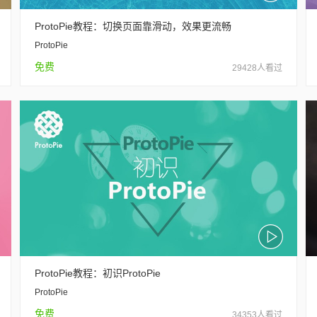
ProtoPie教程：切换页面靠滑动，效果更流畅
ProtoPie
免费
29428人看过
ProtoPie教程：初识ProtoPie
ProtoPie
免费
34353人看过