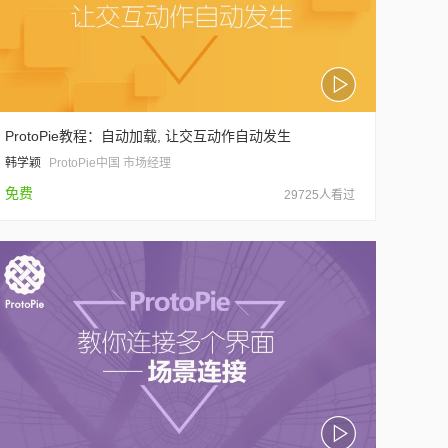
ProtoPie教程：自动加载, 让交互动作自动发生
韩学颖
ProtoPie中国 市场经理
免费
29725人看过