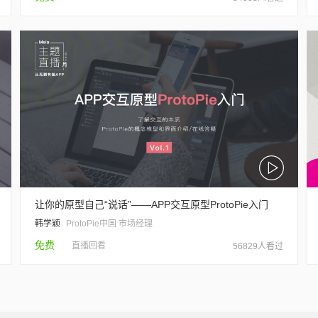
让你的原型自己“说话”——APP交互原型ProtoPie入门
韩学颖
ProtoPie中国 市场经理
免费
直播回看
56829人看过