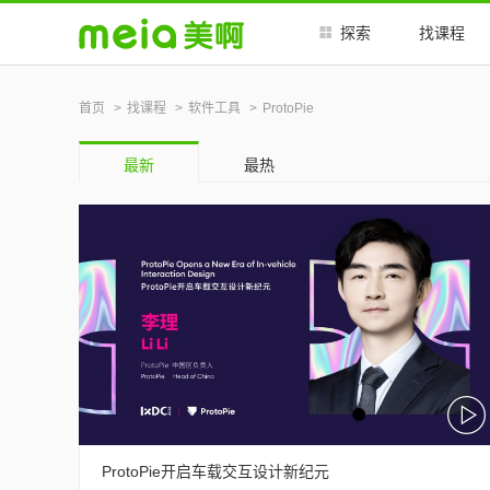
探索
找课程
首页
找课程
软件工具
ProtoPie
最新
最热
ProtoPie开启车载交互设计新纪元