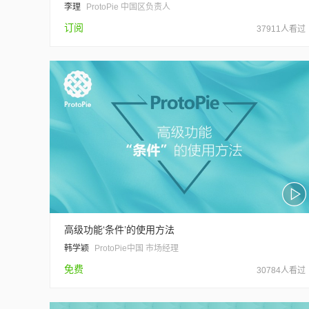
李理
ProtoPie 中国区负责人
订阅
37911人看过
高级功能‘条件’的使用方法
韩学颖
ProtoPie中国 市场经理
免费
30784人看过