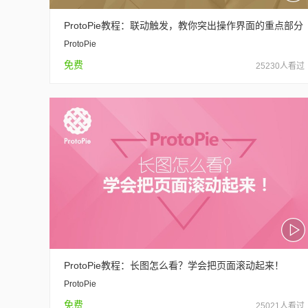
ProtoPie教程：联动触发，教你突出操作界面的重点部分
ProtoPie
免费
25230人看过
ProtoPie教程：长图怎么看？学会把页面滚动起来！
ProtoPie
免费
25021人看过