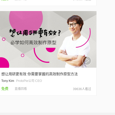
想让用研更有效 你需要掌握的高效制作原型方法
Tony Kim
ProtoPie公司 CEO
免费
直播回看
39636人看过