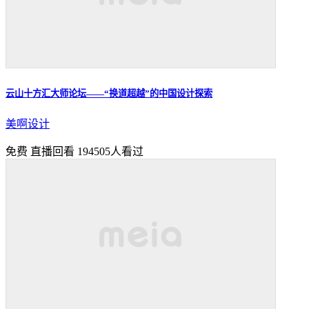
云山十方汇大师论坛——“换道超越”的中国设计探索
美啊设计
免费
直播回看
194505人看过