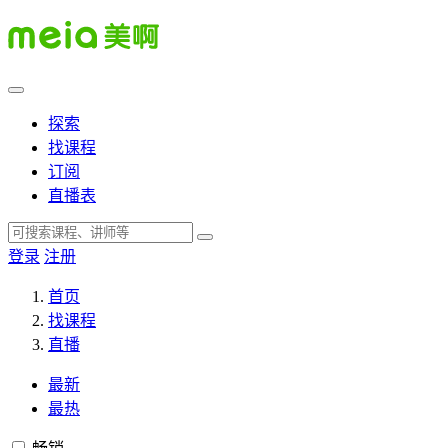
探索
找课程
订阅
直播表
登录
注册
首页
找课程
直播
最新
最热