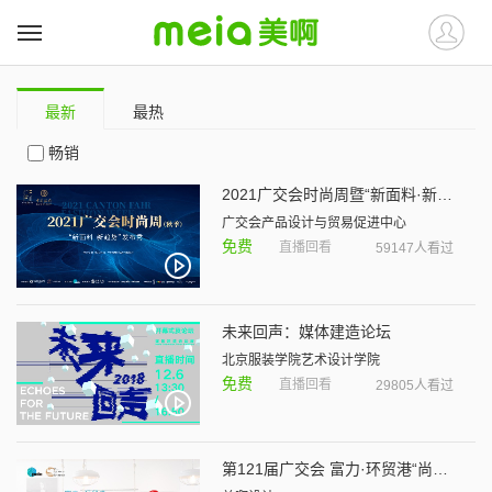
最新
最热
畅销
2021广交会时尚周暨“新面料·新趋势”发布秀
广交会产品设计与贸易促进中心
免费
直播回看
59147人看过
未来回声：媒体建造论坛
北京服装学院艺术设计学院
免费
直播回看
29805人看过
第121届广交会 富力·环贸港“尚源+”·PDC时尚之夜