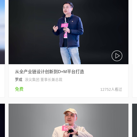
从全产业链设计创新到D+M平台打造
罗成
浪尖集团 董事长兼总裁
免费
12752人看过