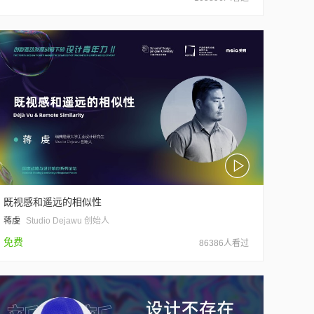
既视感和遥远的相似性
蒋虔
Studio Dejawu 创始人
免费
86386人看过