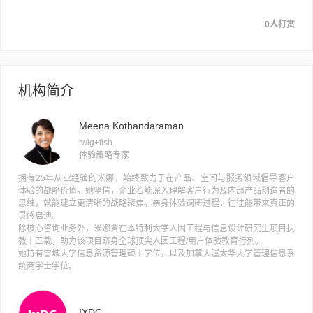
0人打赏
机构简介
Meena Kothandaraman
twig+fish
体验策略专家
拥有25年从业经验的米娜，始终致力于在产品、空间与服务领域倡导客户
体验的战略价值。她坚信，企业若能深入理解客户行为及内部产品创造者的
思维，就能建立更清晰的战略聚焦。亲身体验调研过程，往往能带来真正的
灵感启迪。
除核心咨询业务外，米娜曾在本特利大学人因工程与信息设计研究生项目执
教十五载，助力该项目跻身全球顶尖人因工程/用户体验教育行列。
她持有雪城大学信息资源管理硕士学位，以及加拿大渥太华大学管理信息系
统商学士学位。
IXDC