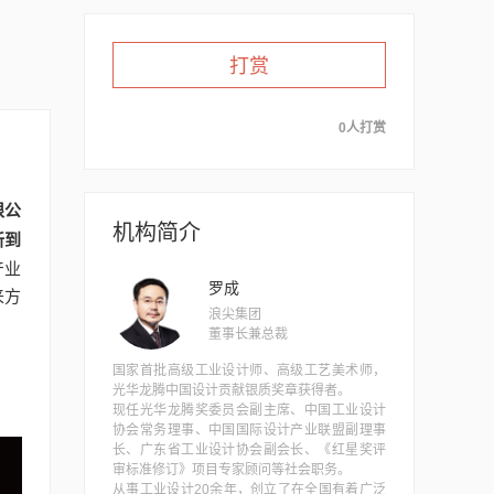
打赏
0人打赏
限公
机构简介
新到
产业
罗成
来方
浪尖集团
董事长兼总裁
国家首批高级工业设计师、高级工艺美术师，
光华龙腾中国设计贡献银质奖章获得者。
现任光华龙腾奖委员会副主席、中国工业设计
协会常务理事、中国国际设计产业联盟副理事
长、广东省工业设计协会副会长、《红星奖评
审标准修订》项目专家顾问等社会职务。
从事工业设计20余年，创立了在全国有着广泛