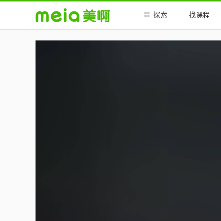
##
##
探索
找课程