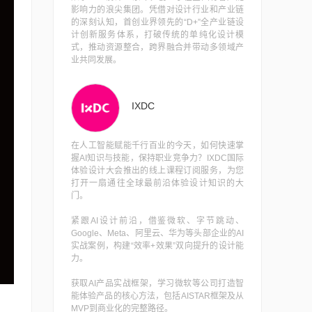
影响力的浪尖集团。凭借对设计行业和产业链
的深刻认知，首创业界领先的“D+”全产业链设
计创新服务体系，打破传统的单纯化设计模
式，推动资源整合，跨界融合并带动多领域产
业共同发展。
IXDC
在人工智能赋能千行百业的今天，如何快速掌
握AI知识与技能，保持职业竞争力？IXDC国际
体验设计大会推出的线上课程订阅服务，为您
打开一扇通往全球最前沿体验设计知识的大
门。
紧跟AI设计前沿，借鉴微软、字节跳动、
Google、Meta、阿里云、华为等头部企业的AI
实战案例，构建“效率+效果”双向提升的设计能
力。
获取AI产品实战框架，学习微软等公司打造智
能体验产品的核心方法，包括AISTAR框架及从
MVP到商业化的完整路径。