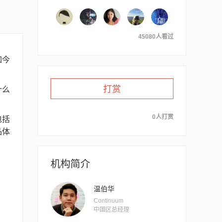
45080人看过
如今
打赏
什么
0人打赏
包括
品体
机构简介
温伯华
Continuum
中国区总经理