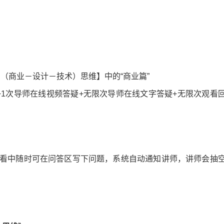
BD（商业－设计－技术）思维】中的“商业篇”
+1次导师在线视频答疑+无限次导师在线文字答疑+无限次观看
看中随时可在问答区写下问题，系统自动通知讲师，讲师会抽