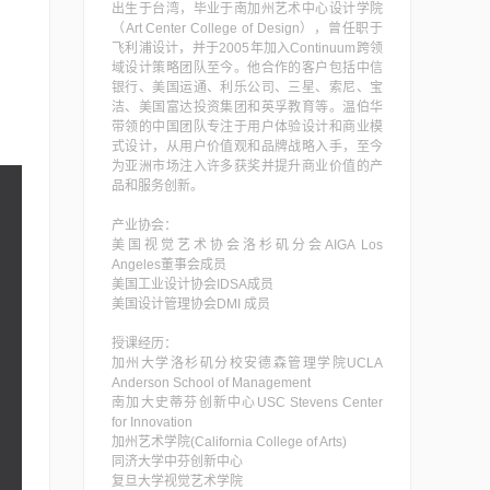
出生于台湾，毕业于南加州艺术中心设计学院
（Art Center College of Design），曾任职于
飞利浦设计，并于2005年加入Continuum跨领
域设计策略团队至今。他合作的客户包括中信
银行、美国运通、利乐公司、三星、索尼、宝
洁、美国富达投资集团和英孚教育等。温伯华
带领的中国团队专注于用户体验设计和商业模
式设计，从用户价值观和品牌战略入手，至今
为亚洲市场注入许多获奖并提升商业价值的产
品和服务创新。
产业协会：
美国视觉艺术协会洛杉矶分会AIGA Los
Angeles董事会成员
美国工业设计协会IDSA成员
美国设计管理协会DMI 成员
授课经历：
加州大学洛杉矶分校安德森管理学院UCLA
Anderson School of Management
南加大史蒂芬创新中心USC Stevens Center
for Innovation
加州艺术学院(California College of Arts)
同济大学中芬创新中心
复旦大学视觉艺术学院