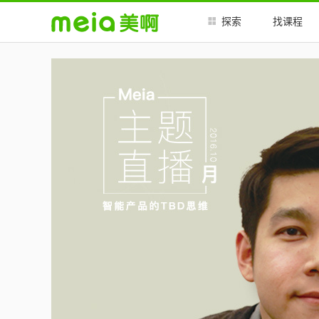
##
##
探索
找课程