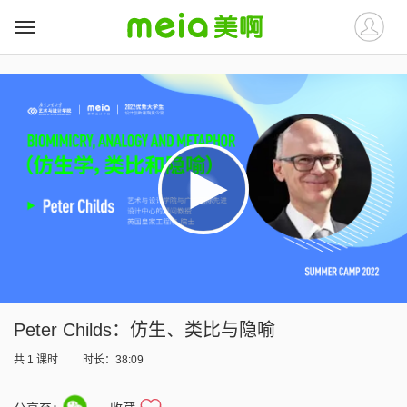
##
##
Peter Childs：仿生、类比与隐喻
共
1
课时
时长：38:09