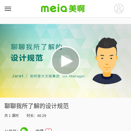
##
##
聊聊我所了解的设计规范
共
1
课时
时长：46:29