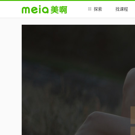
##
##
探索
找课程