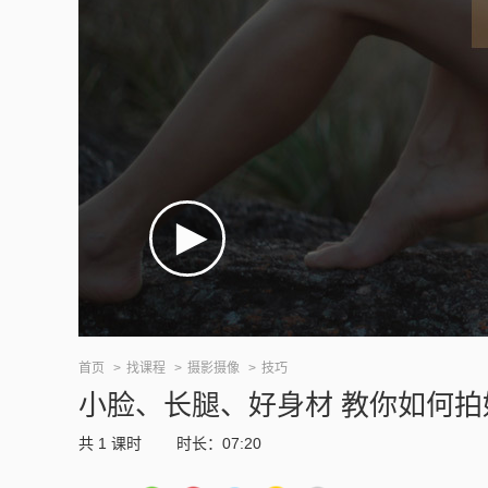
首页
找课程
摄影摄像
技巧
小脸、长腿、好身材 教你如何拍
共
1
课时
时长：07:20