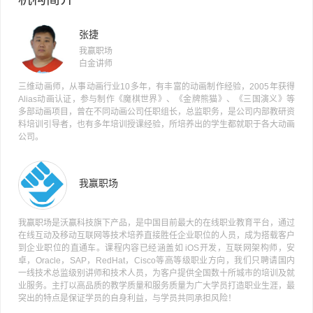
张捷
我赢职场
白金讲师
三维动画师，从事动画行业10多年，有丰富的动画制作经验，2005年获得
Alias动画认证，参与制作《魔棋世界》、《金牌熊猫》、《三国演义》等
多部动画项目，曾在不同动画公司任职组长，总监职务，是公司内部教研资
料培训引导者，也有多年培训授课经验，所培养出的学生都就职于各大动画
公司。
我赢职场
我赢职场是沃赢科技旗下产品，是中国目前最大的在线职业教育平台，通过
在线互动及移动互联网等技术培养直接胜任企业职位的人员，成为搭载客户
到企业职位的直通车。课程内容已经涵盖如 iOS开发，互联网架构师，安
卓，Oracle，SAP，RedHat，Cisco等高等级职业方向，我们只聘请国内
一线技术总监级别讲师和技术人员，为客户提供全国数十所城市的培训及就
业服务。主打以高品质的教学质量和服务质量为广大学员打造职业生涯，最
突出的特点是保证学员的自身利益，与学员共同承担风险！