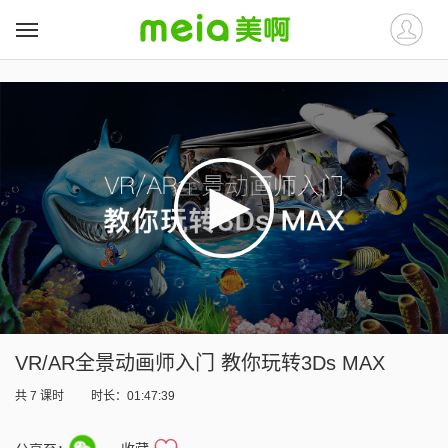
##
##
VR/AR全景动画师入门 教你玩转3Ds MAX
共
7
课时
时长：01:47:39