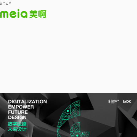
##
##
探索
找课程
订阅
直播表
登录
注册