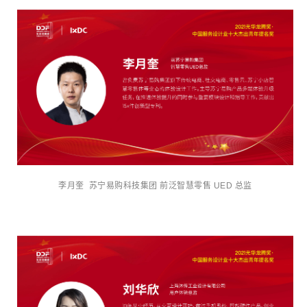
李月奎 苏宁易购科技集团 前泛智慧零售 UED 总监