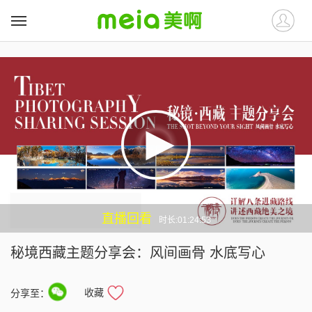
##
##
直播回看
时长:01:24:53
秘境西藏主题分享会：风间画骨 水底写心
收藏
分享至：