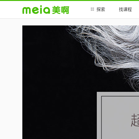
##
##
探索
找课程