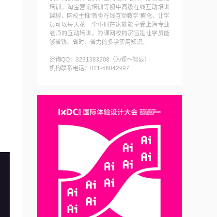
培训，淘宝营销培训等初中高级在线互动培训
课程，网校主推“新型在线互动教学”概念，让学
员可以每天花一个小时在家就能享受上海专业
老师的互动培训，为课网校的宗旨是让学员能
够省钱、省时、省力的多学实用知识。
咨询QQ：3231383208（为课～智辰）
机构联系电话：021-56042997