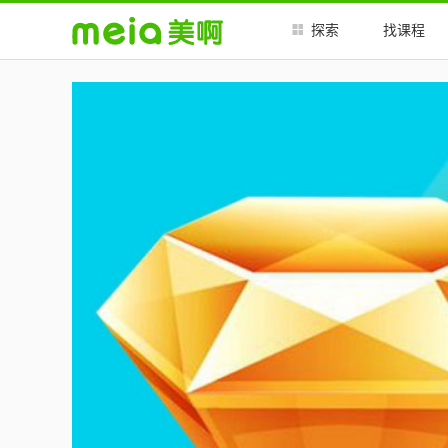
##
##
探索
找课程