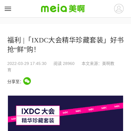
##
##
福利 |「IXDC大会精华珍藏套装」好书
抢“鲜”购！
2022-03-29 17:45:30
阅读 28960
本文来源：
美啊教
育
分享至：