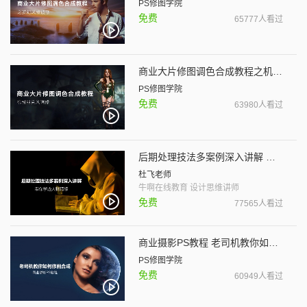
PS修图学院
免费
65777人看过
商业大片修图调色合成教程之机械朋克风调修
PS修图学院
免费
63980人看过
后期处理技法多案例深入讲解 带你学透人物精修
杜飞老师
牛啊在线教育 设计思维讲师
免费
77565人看过
商业摄影PS教程 老司机教你如何修图合成
PS修图学院
免费
60949人看过