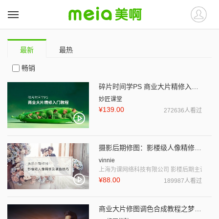
最新
最热
畅销
碎片时间学PS 商业大片精修入门教程
妙匠课堂
¥139.00
272636人看过
摄影后期修图：影楼级人像精修及调色技巧
vinnie
上海为课网络科技有限公司 影楼后期主讲师
¥88.00
189987人看过
商业大片修图调色合成教程之梦幻风格调修