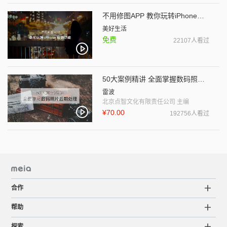
不用修图APP 教你玩转iPhone后期功能
美好生活
免费
22107人看过
50大案例精讲 全面掌握数码照片后期处理
雷波
北京点智文化有限责任公司 主编
¥70.00
192756人看过
合作
帮助
探索