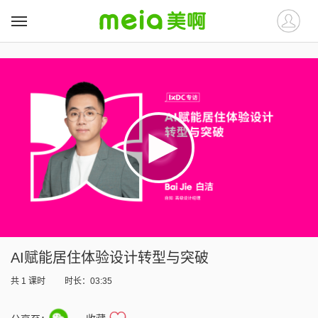
##
##
AI赋能居住体验设计转型与突破
共
1
课时
时长：03:35