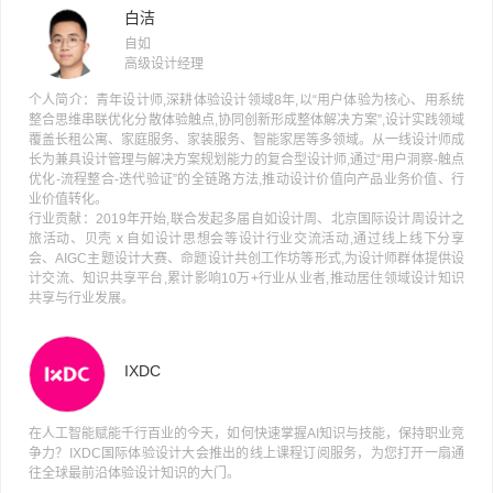
白洁
自如
高级设计经理
个人简介：青年设计师,深耕体验设计领域8年,以“用户体验为核心、用系统
整合思维串联优化分散体验触点,协同创新形成整体解决方案”,设计实践领域
覆盖长租公寓、家庭服务、家装服务、智能家居等多领域。从一线设计师成
长为兼具设计管理与解决方案规划能力的复合型设计师,通过“用户洞察-触点
优化-流程整合-迭代验证”的全链路方法,推动设计价值向产品业务价值、行
业价值转化。
行业贡献：2019年开始,联合发起多届自如设计周、北京国际设计周设计之
旅活动、贝壳 x 自如设计思想会等设计行业交流活动,通过线上线下分享
会、AIGC主题设计大赛、命题设计共创工作坊等形式,为设计师群体提供设
计交流、知识共享平台,累计影响10万+行业从业者,推动居住领域设计知识
共享与行业发展。
IXDC
在人工智能赋能千行百业的今天，如何快速掌握AI知识与技能，保持职业竞
争力？IXDC国际体验设计大会推出的线上课程订阅服务，为您打开一扇通
往全球最前沿体验设计知识的大门。