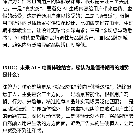
陈曾力：作为直面用户的体验设计师，核心需关注三个关键
点。一是 “真实感”，要避免 AI 生成内容给用户带来虚伪、虚
假的感受，这是普通用户难以接受的；二是 “场景感”，根据
用户所处的具体场景提供适配设计，比如雨天推荐雨伞、生理
期推荐暖宝宝，让设计更贴合实际需求；三是 “亲切感与熟悉
感”，AI 时代更需维护品牌调性与品牌资产，强化品牌护城
河，避免内容泛滥导致品牌辨识度降低。
IXDC：未来 AI + 电商体验结合，您认为最值得期待的趋势
是什么？
陈曾力：核心趋势是从 “货品逻辑” 转向 “体验逻辑”，始终聚
焦于人，主要包含三个方向。一是场景智能化，根据用户习
惯、行为、兴趣等，精准推荐商品并实现场景泛化匹配；二是
互动沉浸式，除界面体验外，探索虚拟现实等更贴近用户生活
的新颖方式，深化互动体验；三是体验无处不在，将品牌体验
自然融入用户生活的方方面面，避免广告式的生硬植入，让用
户感受不到违和感。