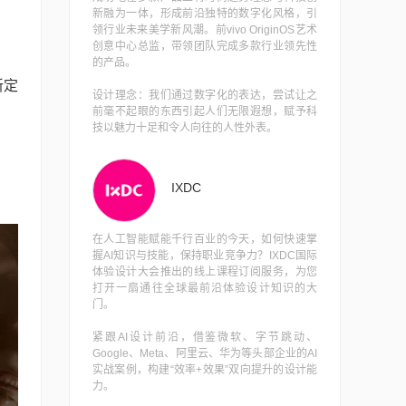
新融为一体，形成前沿独特的数字化风格，引
领行业未来美学新风潮。前vivo OriginOS艺术
创意中心总监，带领团队完成多款行业领先性
的产品。
新定
设计理念：我们通过数字化的表达，尝试让之
前毫不起眼的东西引起人们无限遐想，赋予科
技以魅力十足和令人向往的人性外表。
IXDC
在人工智能赋能千行百业的今天，如何快速掌
握AI知识与技能，保持职业竞争力？IXDC国际
体验设计大会推出的线上课程订阅服务，为您
打开一扇通往全球最前沿体验设计知识的大
门。
紧跟AI设计前沿，借鉴微软、字节跳动、
Google、Meta、阿里云、华为等头部企业的AI
实战案例，构建“效率+效果”双向提升的设计能
力。