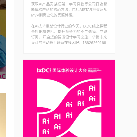
获取AI产品实战框架，学习微软等公司打造智
能体验产品的核心方法，包括AISTAR框架及从
MVP到商业化的完整路径。
在AI技术重塑设计行业的今天，IXDC线上课程
是您把握先机、提升竞争力的不二选择。立即
订阅，开启您的智能设计学习之旅，掌握未来
设计的主动权！联系在线客服：18826260168